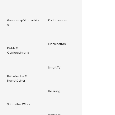
Geschirrspülmaschin
Kochgeschirr
e
Einzelbetten
Kühl- &
Gefrierschrank
Smart TV
Bettwäsche &
Handtücher
Heizung
Schnelles Wlan
Trockner