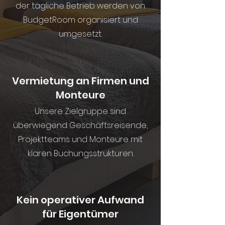
der tägliche Betrieb werden von
BudgetRoom organisiert und
umgesetzt.
Vermietung an Firmen und
Monteure
Unsere Zielgruppe sind
überwiegend Geschäftsreisende,
Projektteams und Monteure mit
klaren Buchungsstrukturen.
Kein operativer Aufwand
für Eigentümer