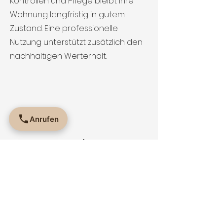
Kontrollen und Pflege bleibt Ihre
Wohnung langfristig in gutem
Zustand. Eine professionelle
Nutzung unterstützt zusätzlich den
nachhaltigen Werterhalt.
Anrufen
Fester Ansprechpartner
Bei Anliegen rund um die
Zusammenarbeit können Sie uns
jederzeit kontaktieren.