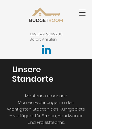
+49 1579 2349706
Sofort Anrufen
Unsere
Standorte
Monteurzimmer und
Monteurwohnungen in den
wichtigsten Städten des Ruhrgebiets
– verfügbar für Firmen, Handwerker
und Projektteams.