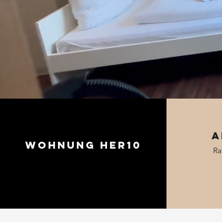
A
Wohnung HER10
Ra