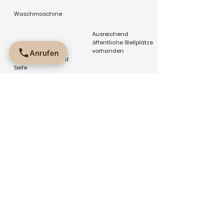
Waschmaschine
Ausreichend
öffentliche Stellplätze
vorhanden
Anrufen
Toilettenpapier und
Seife
Nichtraucher
Unterkunft